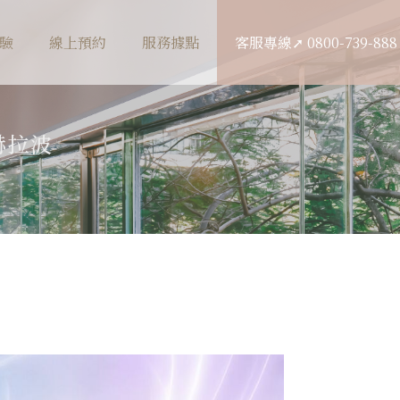
驗
線上預約
服務據點
客服專線➚ 0800-739-888
赫拉波