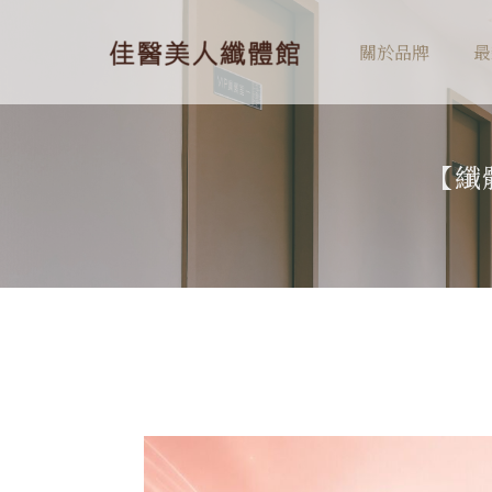
關於品牌
最
【纖