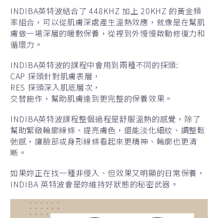
INDIBA英特波結合了 448KHZ 加上 20KHZ 的黃金頻
率組合，可以從肌膚深處產生溫熱效應，就像是在幫肌
膚做一場深層的暖敷保養，從裡到外慢慢啟動修復力和
循環力。
INDIBA英特波的課程中會用到兩種不同的探頭:
CAP 探頭針對肌膚表層，
RES 探頭深入肌底層次，
交替施作，幫助肌膚達到更完整的保養效果。
INDIBA英特波課程整個過程是舒服溫熱的感覺，除了
幫助緊緻輪廓線條、提亮膚色，還能淡化細紋、調整鬆
弛感，讓臉部或身形線條看起來更精神、輪廓也更清
晰。
如果妳正在找一種非侵入、但效果又明顯的日常保養，
INDIBA 英特波會是妳維持好狀態的秘密武器。