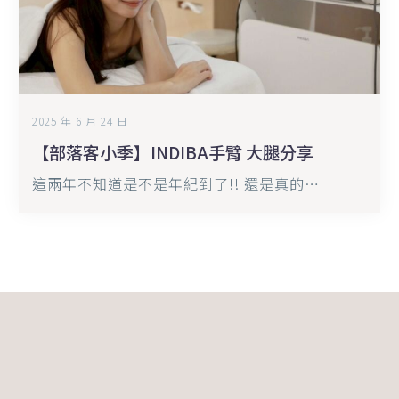
臂
大
腿
分
享
2025 年 6 月 24 日
【部落客小季】INDIBA手臂 大腿分享
這兩年不知道是不是年紀到了!! 還是真的…