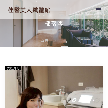
部落客
首頁
Tag
【部
美麗見證
落
客
小
季】
INDIBA
手