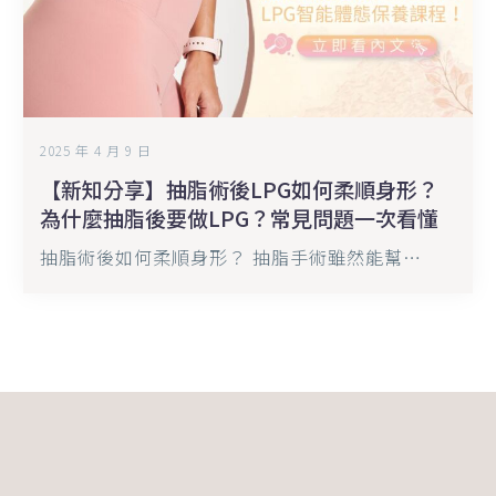
後
LPG
如
何
柔
順
2025 年 4 月 9 日
身
【新知分享】抽脂術後LPG如何柔順身形？
形？
為什麼抽脂後要做LPG？常見問題一次看懂
為
抽脂術後如何柔順身形？ 抽脂手術雖然能幫…
什
麼
抽
脂
後
要
做
LPG？
常