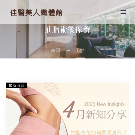
抽脂術後保養
首頁
Tag
【新
最新消息
知
分
享】
抽
脂
術