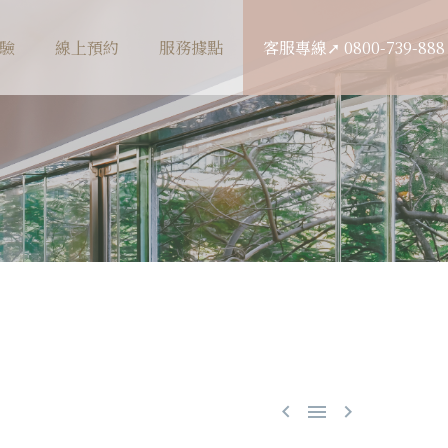
驗
線上預約
服務據點
客服專線➚ 0800-739-888


