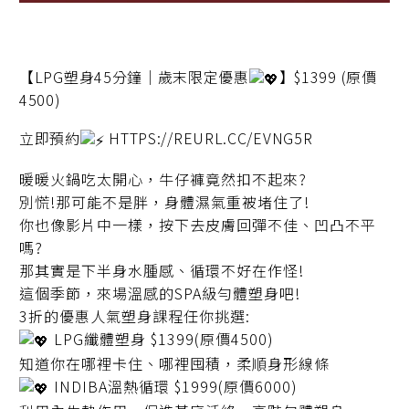
【LPG塑身45分鐘｜歲末限定優惠
】$1399 (原價
4500)
立即預約
HTTPS://REURL.CC/EVNG5R
暖暖火鍋吃太開心，牛仔褲竟然扣不起來?
別慌!那可能不是胖，身體濕氣重被堵住了!
你也像影片中一樣，按下去皮膚回彈不佳、凹凸不平
嗎?
那其實是下半身水腫感、循環不好在作怪!
這個季節，來場溫感的SPA級勻體塑身吧!
3折的優惠人氣塑身課程任你挑選
:
LPG纖體塑身
$1399(原價4500)
知道你在哪裡卡住、哪裡囤積，柔順身形線條
INDIBA溫熱循環
$1999(原價6000)